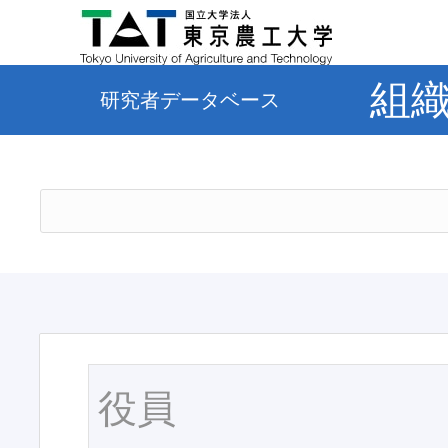
組
研究者データベース
役員