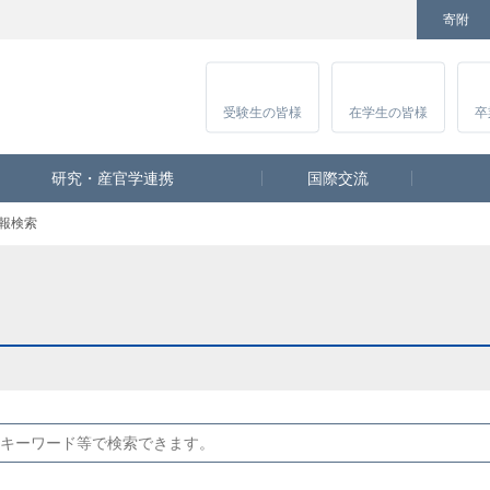
寄附
Facebook
Twitter
YouTube
Instagram
講
受験生
の皆様
在学生
の皆様
卒
研究・産官学連携
国際交流
報検索