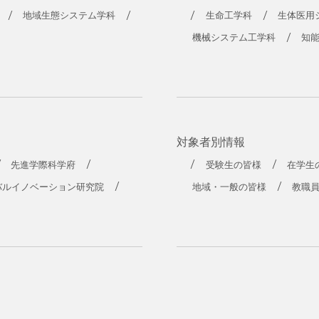
工学部
地域生態システム学科
生命工学科
生体医用
機械システム工学科
知
対象者別情報
先進学際科学府
受験生の皆様
在学生
バルイノベーション研究院
地域・一般の皆様
教職