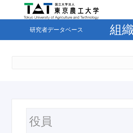
組
研究者データベース
役員