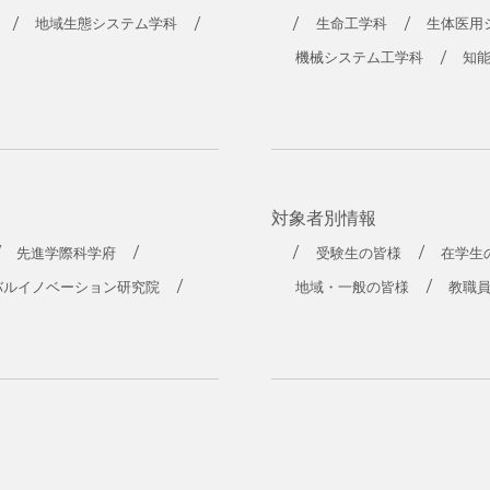
地域生態システム学科
生命工学科
生体医用
機械システム工学科
知
対象者別情報
先進学際科学府
受験生の皆様
在学生
バルイノベーション研究院
地域・一般の皆様
教職