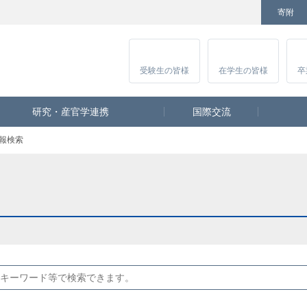
寄附
Facebook
Twitter
YouTube
Instagram
講
受験生
の皆様
在学生
の皆様
卒
研究・産官学連携
国際交流
報検索