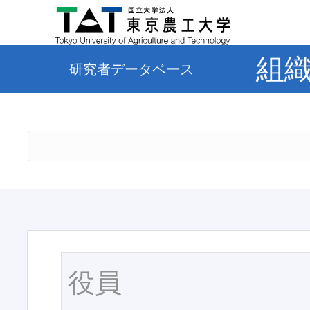
組
研究者データベース
役員