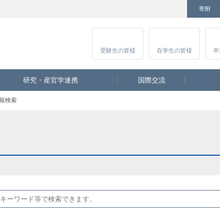
寄附
Facebook
Twitter
YouTube
Instagram
受験生
の皆様
在学生
の皆様
卒
研究・産官学連携
国際交流
報検索