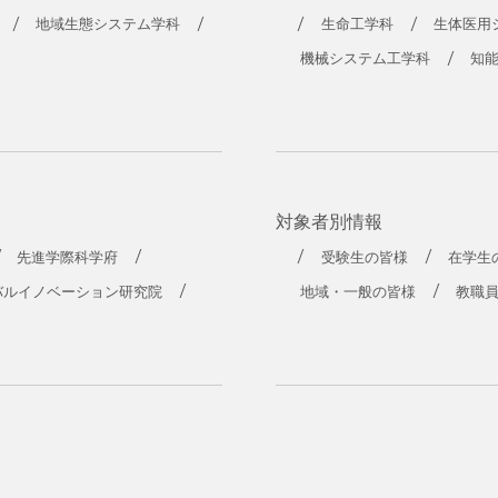
地域生態システム学科
生命工学科
生体医用
機械システム工学科
知
対象者別情報
先進学際科学府
受験生の皆様
在学生
バルイノベーション研究院
地域・一般の皆様
教職