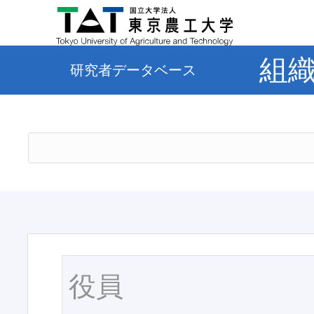
組
研究者データベース
役員