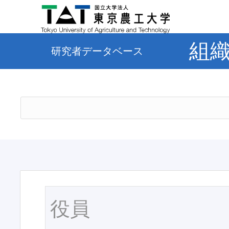
組
研究者データベース
役員