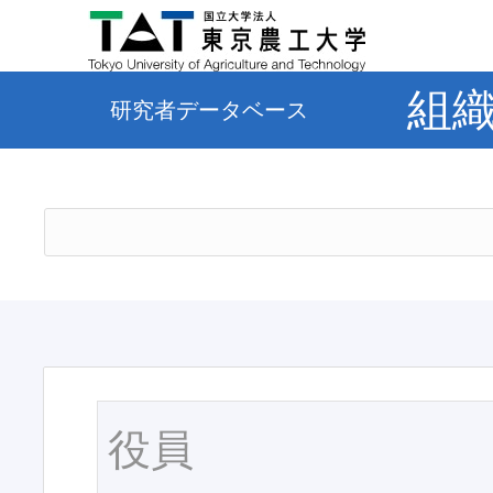
組
研究者データベース
役員