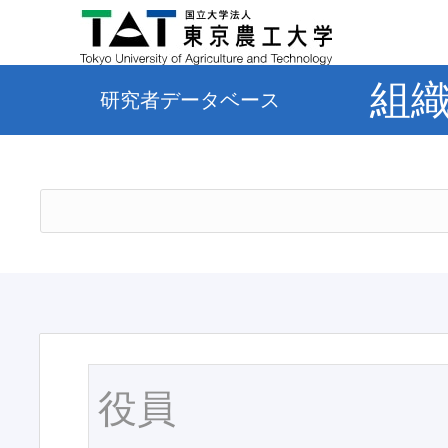
組
研究者データベース
役員