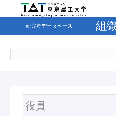
組
研究者データベース
役員