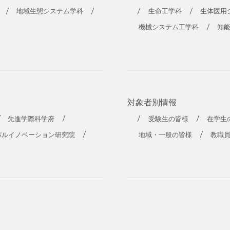
地域生態システム学科
生命工学科
生体医用
機械システム工学科
知
対象者別情報
先進学際科学府
受験生の皆様
在学生
バルイノベーション研究院
地域・一般の皆様
教職