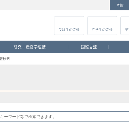
寄附
Facebook
Twitter
YouTube
Instagram
講
受験生
の皆様
在学生
の皆様
卒
研究・産官学連携
国際交流
報検索