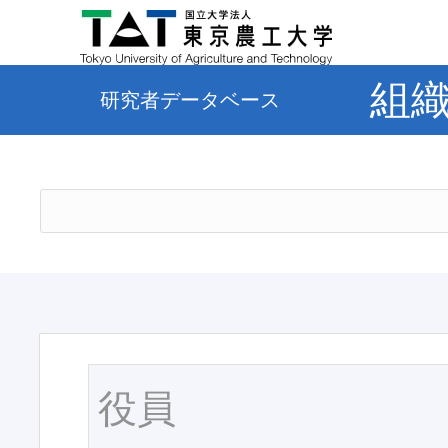
組
研究者データベース
役員