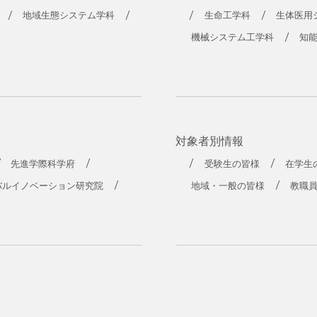
工学部
地域生態システム学科
生命工学科
生体医用
機械システム工学科
知
対象者別情報
先進学際科学府
受験生の皆様
在学生
バルイノベーション研究院
地域・一般の皆様
教職