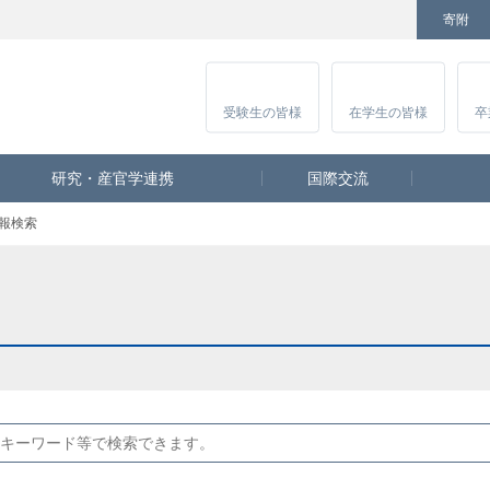
寄附
Facebook
Twitter
YouTube
Instagram
講
受験生
の皆様
在学生
の皆様
卒
研究・産官学連携
国際交流
報検索