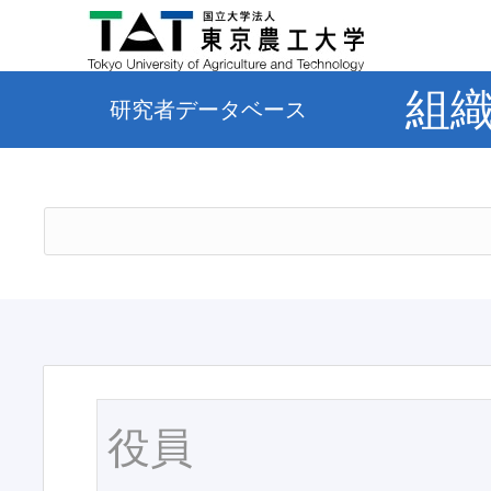
組
研究者データベース
役員