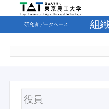
組
研究者データベース
役員