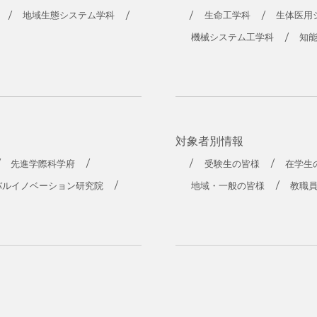
工学部
地域生態システム学科
生命工学科
生体医用
機械システム工学科
知
対象者別情報
先進学際科学府
受験生の皆様
在学生
バルイノベーション研究院
地域・一般の皆様
教職