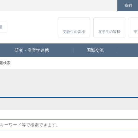
寄附
Facebook
Twitter
YouTube
Instagram
講
受験生
の皆様
在学生
の皆様
卒
研究・産官学連携
国際交流
報検索