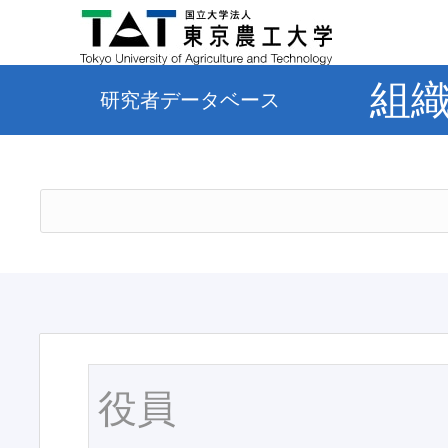
組
研究者データベース
役員