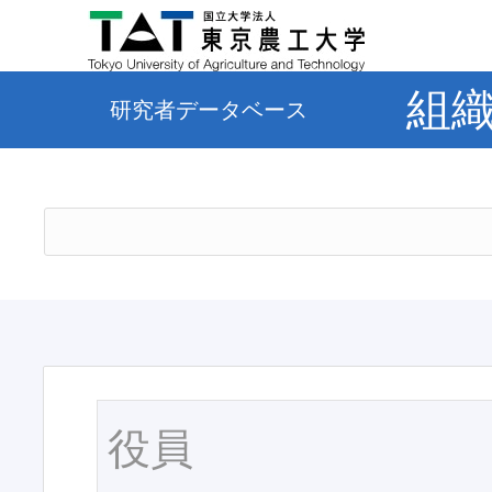
組
研究者データベース
役員