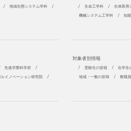
地域生態システム学科
生命工学科
生体医用
機械システム工学科
知
対象者別情報
先進学際科学府
受験生の皆様
在学生
バルイノベーション研究院
地域・一般の皆様
教職