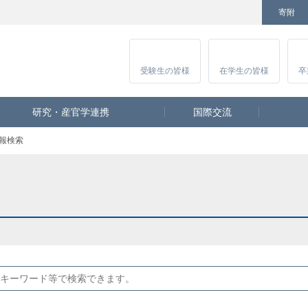
寄附
Facebook
Twitter
YouTube
Instagram
講
受験生
の皆様
在学生
の皆様
卒
研究・産官学連携
国際交流
報検索