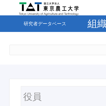
組
研究者データベース
役員