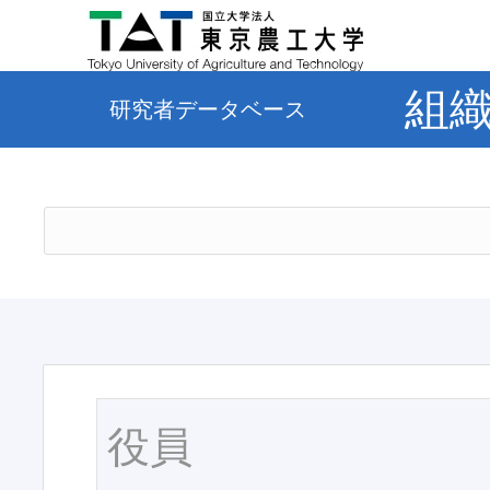
組
研究者データベース
役員