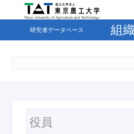
組
研究者データベース
役員