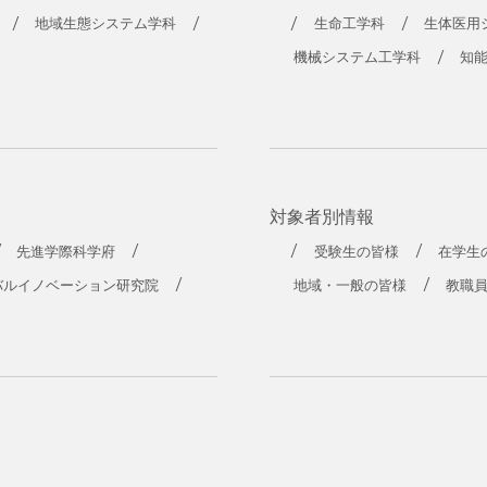
地域生態システム学科
生命工学科
生体医用
機械システム工学科
知
対象者別情報
先進学際科学府
受験生の皆様
在学生
バルイノベーション研究院
地域・一般の皆様
教職