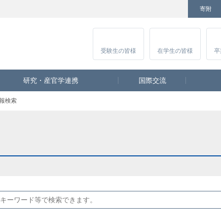
寄附
Facebook
Twitter
YouTube
Instagram
講
受験生
の皆様
在学生
の皆様
卒
研究・産官学連携
国際交流
報検索