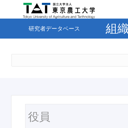
組
研究者データベース
役員