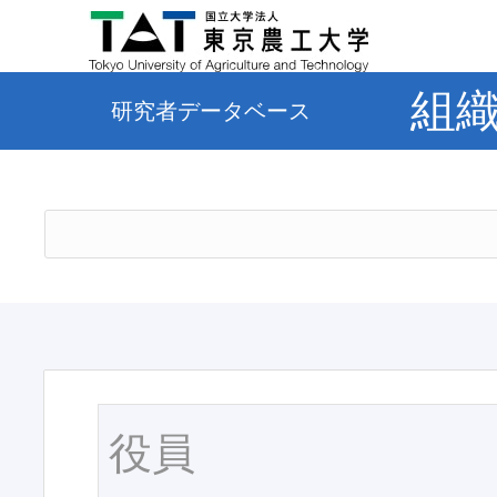
組
研究者データベース
役員