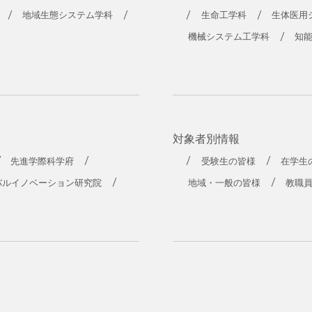
地域生態システム学科
生命工学科
生体医用
機械システム工学科
知
対象者別情報
先進学際科学府
受験生の皆様
在学生
バルイノベーション研究院
地域・一般の皆様
教職