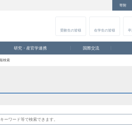
寄附
Facebook
Twitter
YouTube
Instagram
講
受験生
の皆様
在学生
の皆様
卒
研究・産官学連携
国際交流
報検索