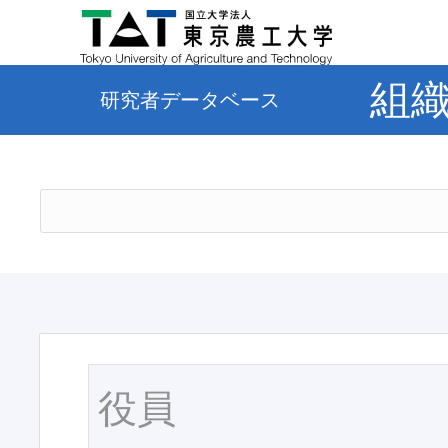
組
研究者データベース
役員