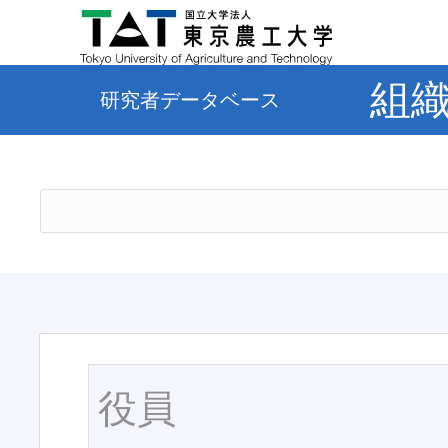
組
研究者データベース
役員