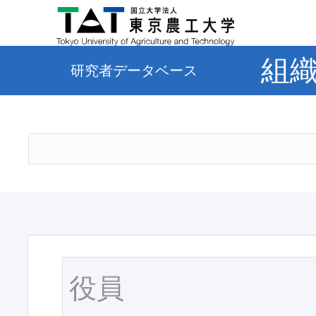
組
研究者データベース
役員