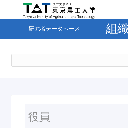
組
研究者データベース
役員