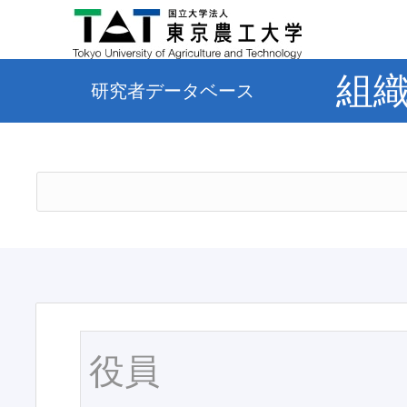
組
研究者データベース
役員