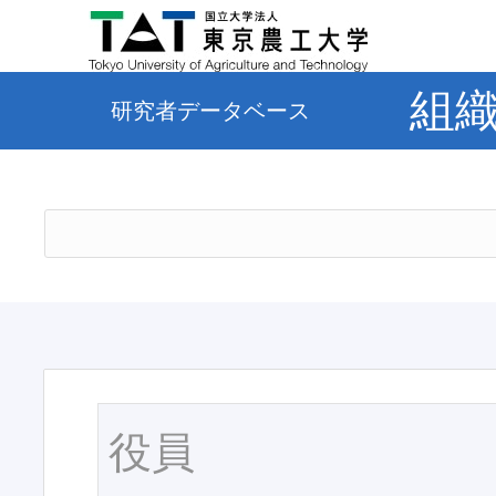
組
研究者データベース
役員