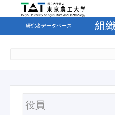
組
研究者データベース
役員