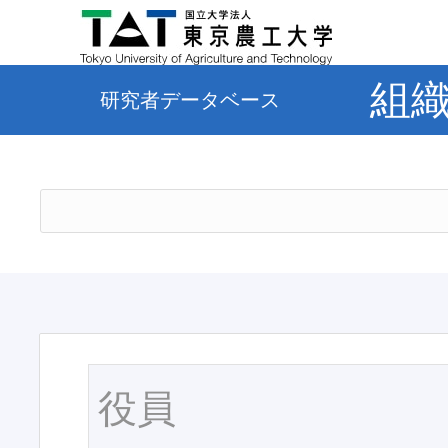
組
研究者データベース
役員