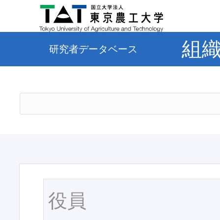
組
研究者データベース
役員