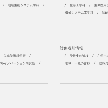
工学部
地域生態システム学科
生命工学科
生体医用
機械システム工学科
知
対象者別情報
先進学際科学府
受験生の皆様
在学生
バルイノベーション研究院
地域・一般の皆様
教職