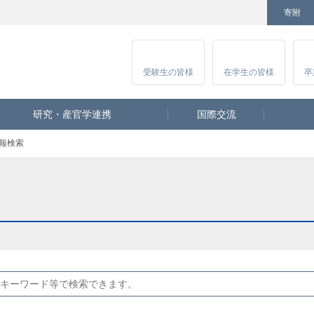
寄附
Facebook
Twitter
YouTube
Instagram
講
受験生
の皆様
在学生
の皆様
卒
研究・産官学連携
国際交流
報検索