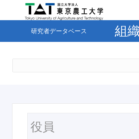
組
研究者データベース
役員