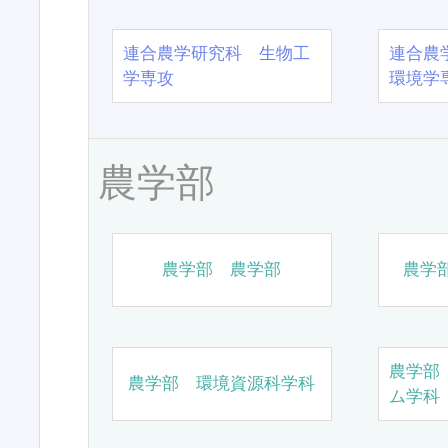
連合農学研究科 生物工
連合農
学専攻
環境学
農学部
農学部 農学部
農学
農学部
農学部 環境資源科学科
ム学科