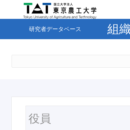
組
研究者データベース
役員