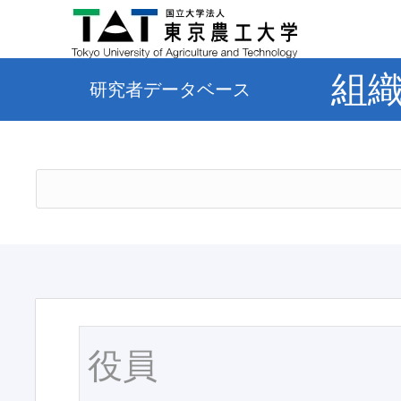
組
研究者データベース
役員