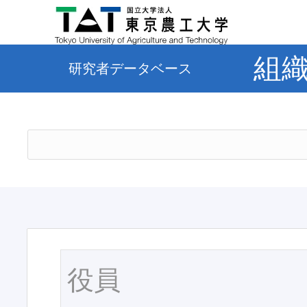
組
研究者データベース
役員