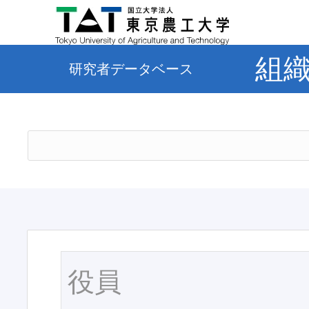
組
研究者データベース
役員