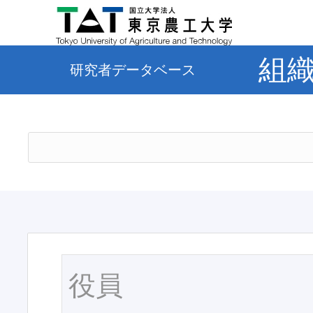
組
研究者データベース
役員