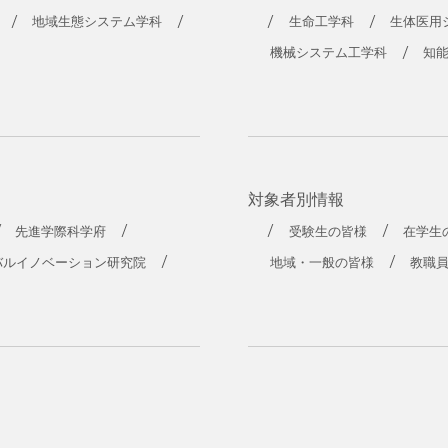
工学部
地域生態システム学科
生命工学科
生体医用
機械システム工学科
知
対象者別情報
先進学際科学府
受験生の皆様
在学生
バルイノベーション研究院
地域・一般の皆様
教職