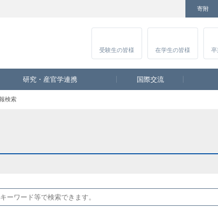
寄附
Facebook
Twitter
YouTube
Instagram
講
受験生
の皆様
在学生
の皆様
卒
研究・産官学連携
国際交流
報検索