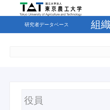
組
研究者データベース
役員