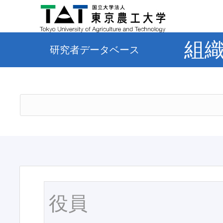
組
研究者データベース
役員