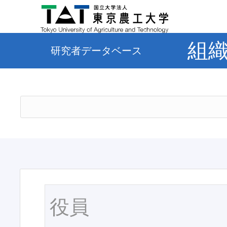
組
研究者データベース
役員