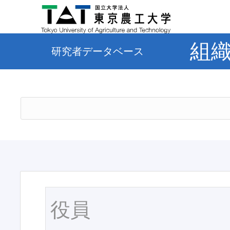
組
研究者データベース
役員