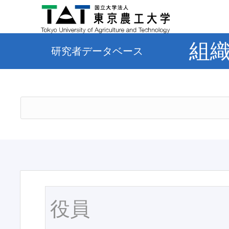
組
研究者データベース
役員