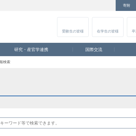
寄附
Facebook
Twitter
YouTube
Instagram
受験生
の皆様
在学生
の皆様
卒
研究・産官学連携
国際交流
報検索