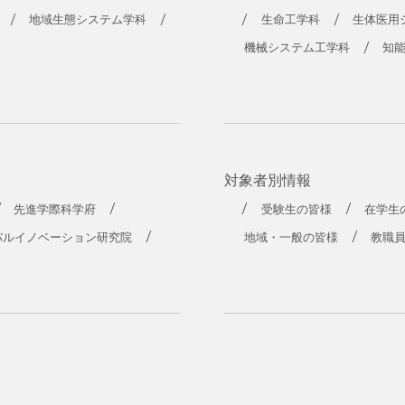
地域生態システム学科
生命工学科
生体医用
機械システム工学科
知
対象者別情報
先進学際科学府
受験生の皆様
在学生
バルイノベーション研究院
地域・一般の皆様
教職